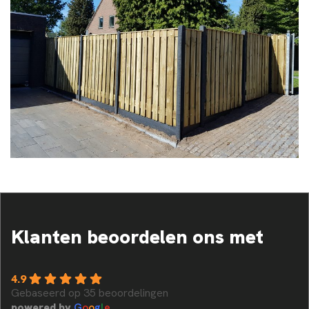
Klanten beoordelen ons met
4.9
Gebaseerd op 35 beoordelingen
powered by
G
o
o
g
l
e