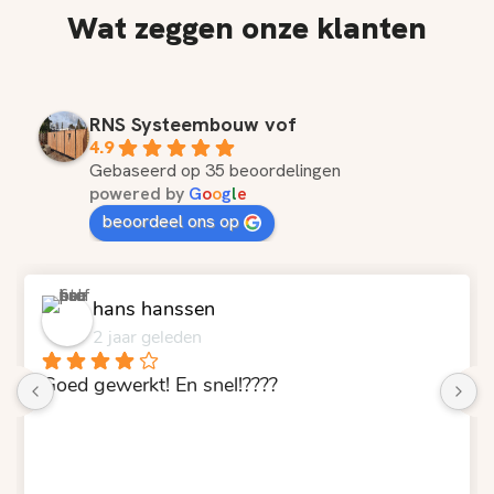
Wat zeggen onze klanten
RNS Systeembouw vof
4.9
Gebaseerd op 35 beoordelingen
powered by
G
o
o
g
l
e
beoordeel ons op
hans hanssen
2 jaar geleden
Goed gewerkt! En snel!????