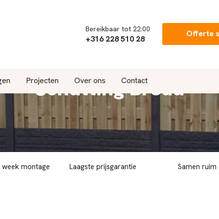
Bereikbaar tot 22:00
Offerte 
+316 228 510 28
Schutting Breda
gen
Projecten
Over ons
Contact
r week montage
Laagste prijsgarantie
Samen ruim 7