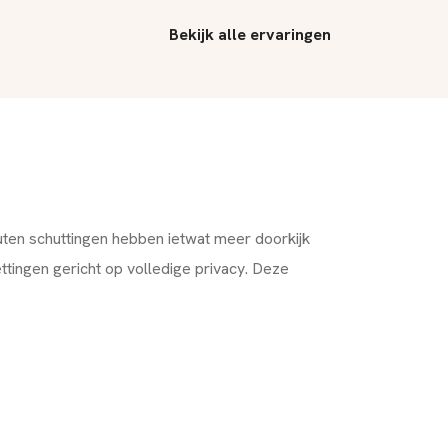
het contact 
duidelijk en 
Bekijk alle ervaringen
ten schuttingen hebben ietwat meer doorkijk
ttingen gericht op volledige privacy. Deze