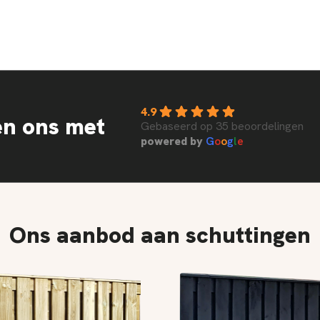
4.9
en ons met
Gebaseerd op 35 beoordelingen
powered by
G
o
o
g
l
e
Ons aanbod aan schuttingen