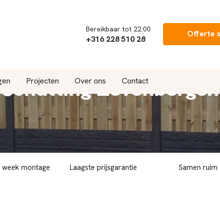
Bereikbaar tot 22:00
Offerte 
+316 228 510 28
Schutting Zevenbergen
gen
Projecten
Over ons
Contact
r week montage
Laagste prijsgarantie
Samen ruim 7