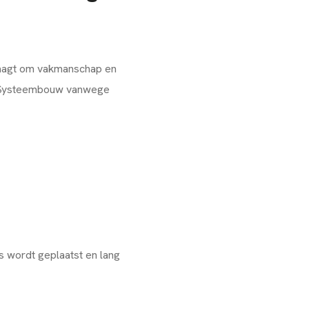
raagt om vakmanschap en
NS Systeembouw vanwege
s wordt geplaatst en lang