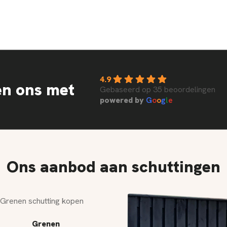
4.9
en ons met
Gebaseerd op 35 beoordelingen
powered by
G
o
o
g
l
e
Ons aanbod aan schuttingen
Grenen