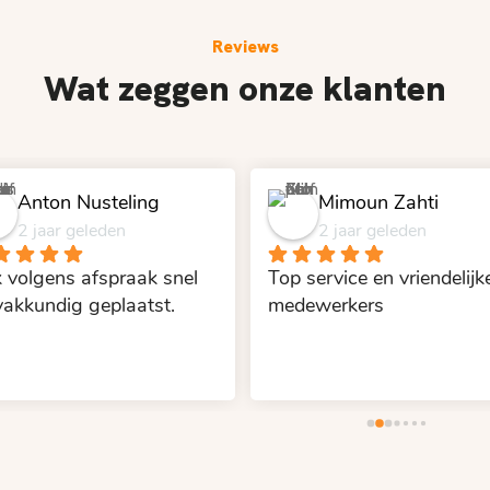
Reviews
Wat zeggen onze klanten
Anton Nusteling
Mimoun Zahti
2 jaar geleden
2 jaar geleden
 volgens afspraak snel 
Top service en vriendelijke
vakkundig geplaatst.
medewerkers