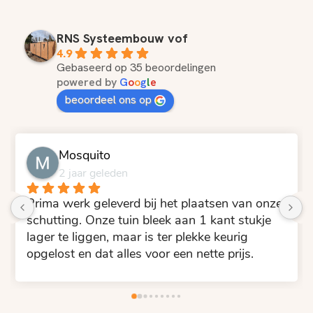
RNS Systeembouw vof
4.9
Gebaseerd op 35 beoordelingen
powered by
G
o
o
g
l
e
beoordeel ons op
Mosquito
2 jaar geleden
Prima werk geleverd bij het plaatsen van onze 
schutting. Onze tuin bleek aan 1 kant stukje 
lager te liggen, maar is ter plekke keurig 
opgelost en dat alles voor een nette prijs.