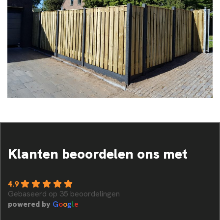
Klanten beoordelen ons met
4.9
Gebaseerd op 35 beoordelingen
powered by
G
o
o
g
l
e