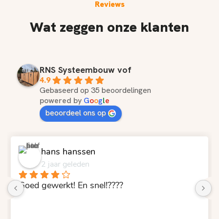
Reviews
Wat zeggen onze klanten
RNS Systeembouw vof
4.9
Gebaseerd op 35 beoordelingen
powered by
G
o
o
g
l
e
beoordeel ons op
hans hanssen
2 jaar geleden
Goed gewerkt! En snel!????