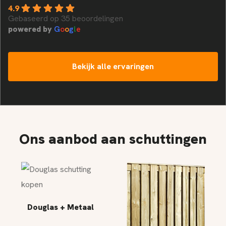
4.9
Gebaseerd op 35 beoordelingen
powered by
G
o
o
g
l
e
Bekijk alle ervaringen
Ons aanbod aan schuttingen
Douglas + Metaal