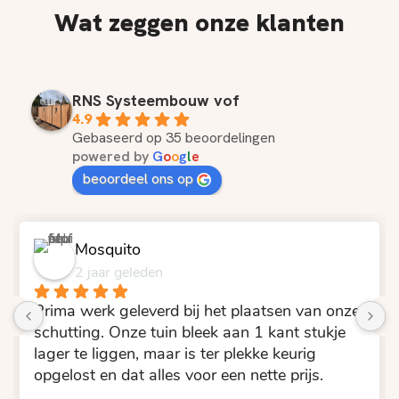
Wat zeggen onze klanten
RNS Systeembouw vof
4.9
Gebaseerd op 35 beoordelingen
powered by
G
o
o
g
l
e
beoordeel ons op
Mosquito
2 jaar geleden
Prima werk geleverd bij het plaatsen van onze 
schutting. Onze tuin bleek aan 1 kant stukje 
lager te liggen, maar is ter plekke keurig 
opgelost en dat alles voor een nette prijs.