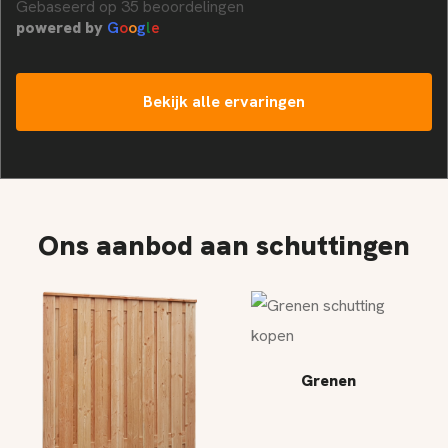
Gebaseerd op 35 beoordelingen
powered by
G
o
o
g
l
e
Bekijk alle ervaringen
Ons aanbod aan schuttingen
Grenen