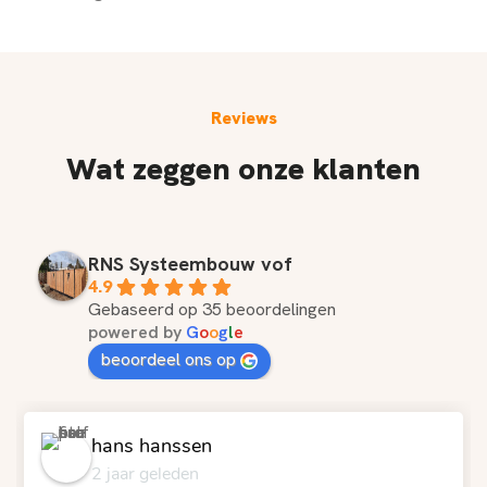
Reviews
Wat zeggen onze klanten
RNS Systeembouw vof
4.9
Gebaseerd op 35 beoordelingen
powered by
G
o
o
g
l
e
beoordeel ons op
hans hanssen
2 jaar geleden