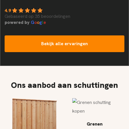
4.9
Gebaseerd op 35 beoordelingen
powered by
G
o
o
g
l
e
Bekijk alle ervaringen
Ons aanbod aan schuttingen
Grenen