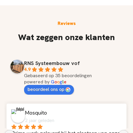
Reviews
Wat zeggen onze klanten
RNS Systeembouw vof
4.9
Gebaseerd op 35 beoordelingen
powered by
G
o
o
g
l
e
beoordeel ons op
hans hanssen
2 jaar geleden