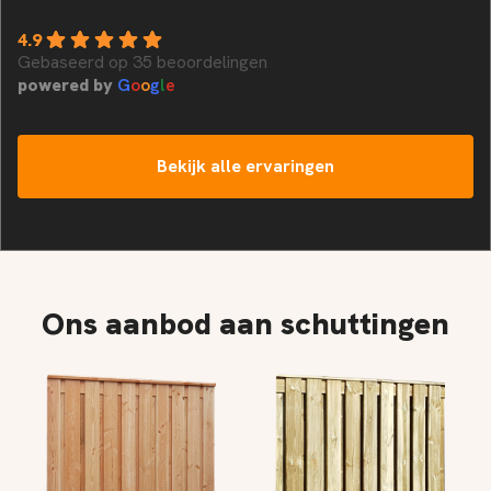
4.9
Gebaseerd op 35 beoordelingen
powered by
G
o
o
g
l
e
Bekijk alle ervaringen
Ons aanbod aan schuttingen