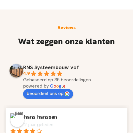
Reviews
Wat zeggen onze klanten
RNS Systeembouw vof
4.9
Gebaseerd op 35 beoordelingen
powered by
G
o
o
g
l
e
beoordeel ons op
hans hanssen
2 jaar geleden