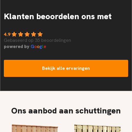
Klanten beoordelen ons met
4.9
Gebaseerd op 35 beoordelingen
powered by
G
o
o
g
l
e
Bekijk alle ervaringen
Ons aanbod aan schuttingen