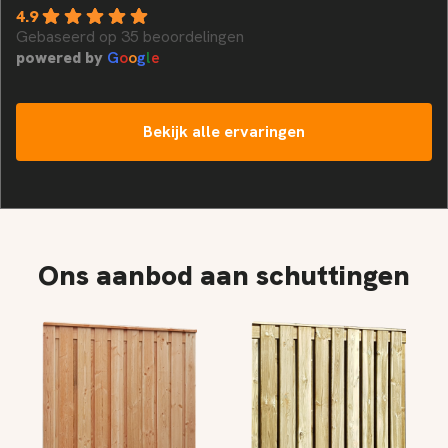
4.9
Gebaseerd op 35 beoordelingen
powered by
G
o
o
g
l
e
Bekijk alle ervaringen
Ons aanbod aan schuttingen