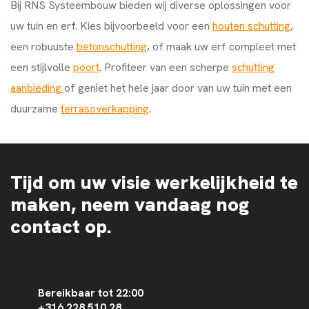
Bij RNS Systeembouw bieden wij diverse oplossingen voor
uw tuin en erf. Kies bijvoorbeeld voor een
houten schutting
,
een robuuste
betonschutting
, of maak uw erf compleet met
een stijlvolle
poort
. Profiteer van een scherpe
schutting
aanbieding
of geniet het hele jaar door van uw tuin met een
duurzame
terrasoverkapping
.
Tijd om uw visie werkelijkheid te
maken, neem vandaag nog
contact op.
Contact opnemen
Bereikbaar tot 22:00
+316 228 510 28