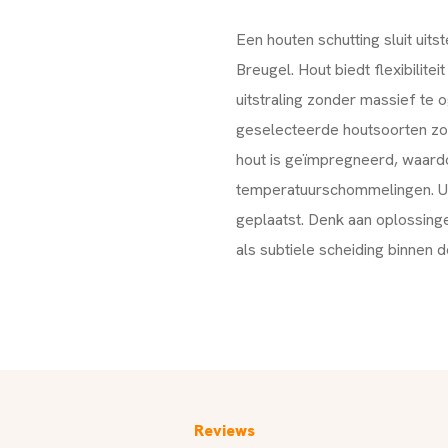
Een houten schutting sluit uit
Breugel. Hout biedt flexibilitei
uitstraling zonder massief t
geselecteerde houtsoorten zoa
hout is geïmpregneerd, waardo
temperatuurschommelingen. Uw
geplaatst. Denk aan oplossinge
als subtiele scheiding binnen d
Reviews