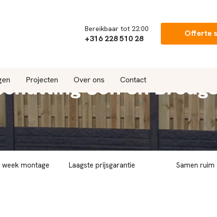
Bereikbaar tot 22:00
Offerte 
+316 228 510 28
Schutting Son en Breuge
gen
Projecten
Over ons
Contact
r week montage
Laagste prijsgarantie
Samen ruim 7