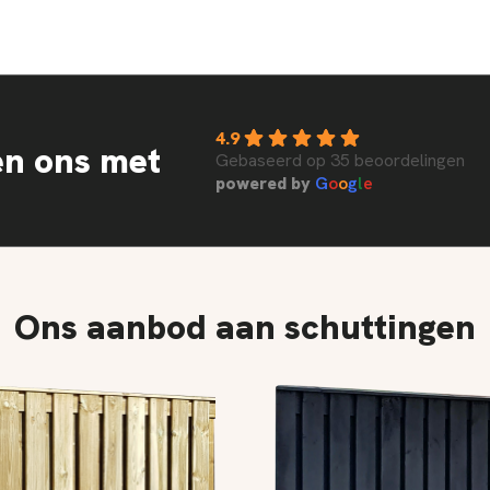
4.9
en ons met
Gebaseerd op 35 beoordelingen
powered by
G
o
o
g
l
e
Ons aanbod aan schuttingen