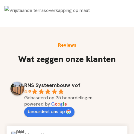
Reviews
Wat zeggen onze klanten
RNS Systeembouw vof
4.9
Gebaseerd op 35 beoordelingen
powered by
G
o
o
g
l
e
beoordeel ons op