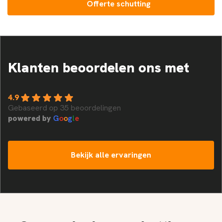
Offerte schutting
Klanten beoordelen ons met
4.9
Gebaseerd op 35 beoordelingen
powered by
G
o
o
g
l
e
Bekijk alle ervaringen