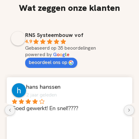
Wat zeggen onze klanten
RNS Systeembouw vof
4.9
Gebaseerd op 35 beoordelingen
powered by
G
o
o
g
l
e
beoordeel ons op
hans hanssen
2 jaar geleden
Goed gewerkt! En snel!????