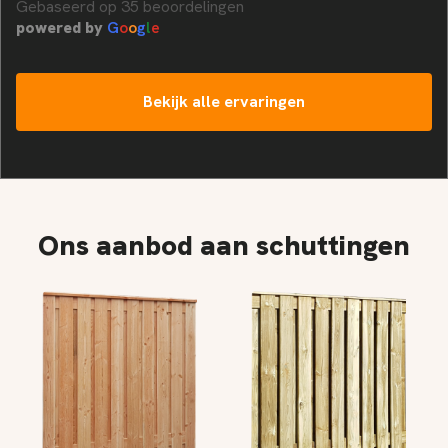
Gebaseerd op 35 beoordelingen
powered by
G
o
o
g
l
e
Bekijk alle ervaringen
Ons aanbod aan schuttingen