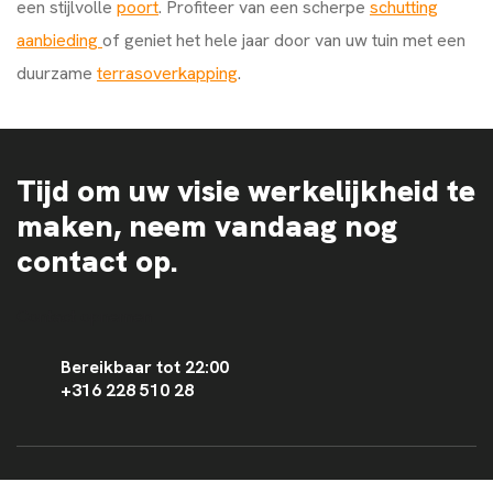
een stijlvolle
poort
. Profiteer van een scherpe
schutting
aanbieding
of geniet het hele jaar door van uw tuin met een
duurzame
terrasoverkapping
.
Tijd om uw visie werkelijkheid te
maken, neem vandaag nog
contact op.
Contact opnemen
Bereikbaar tot 22:00
+316 228 510 28