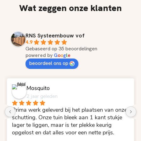
Wat zeggen onze klanten
RNS Systeembouw vof
4.9
Gebaseerd op 35 beoordelingen
powered by
G
o
o
g
l
e
beoordeel ons op
Mosquito
2 jaar geleden
rima werk geleverd bij het plaatsen van onze 
Goed 
chutting. Onze tuin bleek aan 1 kant stukje 
ager te liggen, maar is ter plekke keurig 
pgelost en dat alles voor een nette prijs.