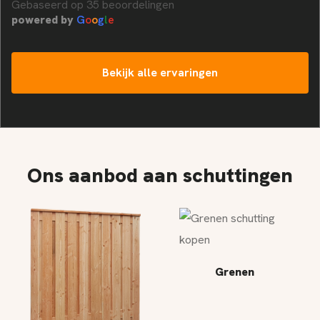
Gebaseerd op 35 beoordelingen
powered by
G
o
o
g
l
e
Bekijk alle ervaringen
Ons aanbod aan schuttingen
Grenen