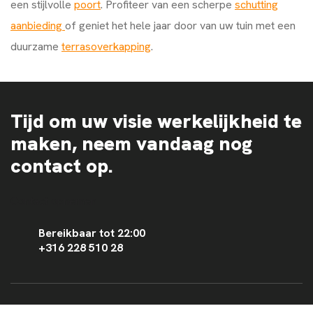
een stijlvolle
poort
. Profiteer van een scherpe
schutting
aanbieding
of geniet het hele jaar door van uw tuin met een
duurzame
terrasoverkapping
.
Tijd om uw visie werkelijkheid te
maken, neem vandaag nog
contact op.
Contact opnemen
Bereikbaar tot 22:00
+316 228 510 28