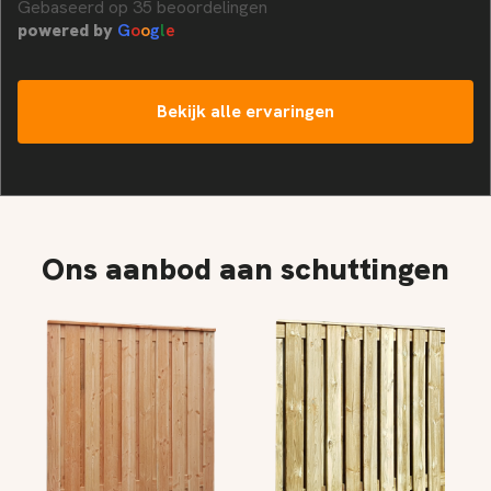
Gebaseerd op 35 beoordelingen
powered by
G
o
o
g
l
e
Bekijk alle ervaringen
Ons aanbod aan schuttingen