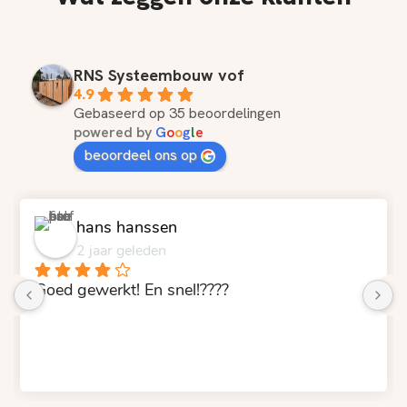
RNS Systeembouw vof
4.9
Gebaseerd op 35 beoordelingen
powered by
G
o
o
g
l
e
beoordeel ons op
hans hanssen
2 jaar geleden
Goed gewerkt! En snel!????